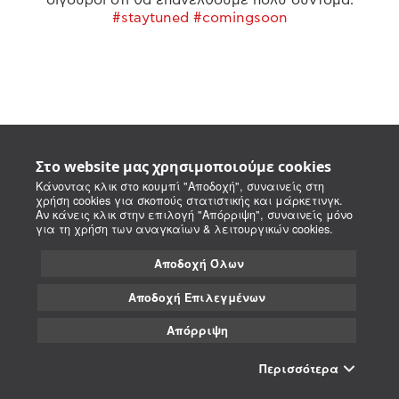
#staytuned #comingsoon
Στο website μας χρησιμοποιούμε cookies
Κάνοντας κλικ στο κουμπί "Αποδοχή", συναινείς στη
χρήση cookies για σκοπούς στατιστικής και μάρκετινγκ.
Αν κάνεις κλικ στην επιλογή "Απόρριψη", συναινείς μόνο
για τη χρήση των αναγκαίων & λειτουργικών cookies.
Αποδοχή Όλων
Αποδοχή Επιλεγμένων
Απόρριψη
Περισσότερα