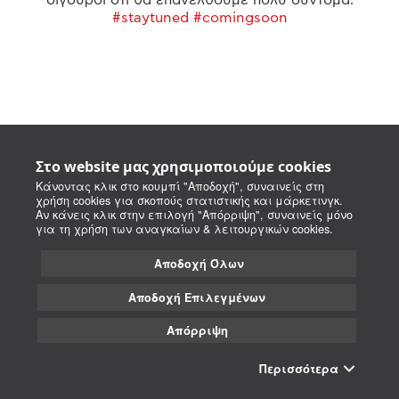
#staytuned #comingsoon
Στο website μας χρησιμοποιούμε cookies
Κάνοντας κλικ στο κουμπί "Αποδοχή", συναινείς στη
χρήση cookies για σκοπούς στατιστικής και μάρκετινγκ.
Αν κάνεις κλικ στην επιλογή "Απόρριψη", συναινείς μόνο
για τη χρήση των αναγκαίων & λειτουργικών cookies.
Αποδοχή Όλων
Αποδοχή Επιλεγμένων
Απόρριψη
Περισσότερα