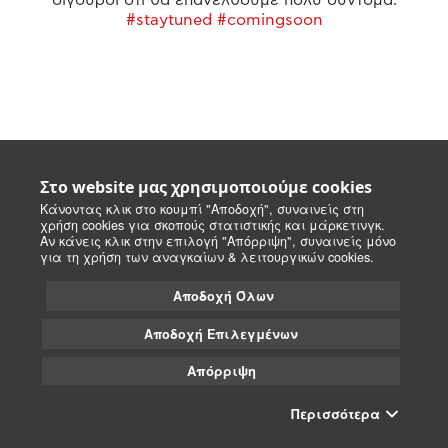
#staytuned #comingsoon
Στο website μας χρησιμοποιούμε cookies
Κάνοντας κλικ στο κουμπί "Αποδοχή", συναινείς στη
χρήση cookies για σκοπούς στατιστικής και μάρκετινγκ.
Αν κάνεις κλικ στην επιλογή "Απόρριψη", συναινείς μόνο
για τη χρήση των αναγκαίων & λειτουργικών cookies.
Αποδοχή Όλων
Αποδοχή Επιλεγμένων
Απόρριψη
Περισσότερα