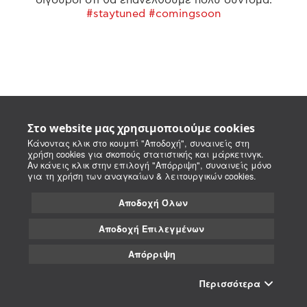
#staytuned #comingsoon
Στο website μας χρησιμοποιούμε cookies
Κάνοντας κλικ στο κουμπί "Αποδοχή", συναινείς στη
χρήση cookies για σκοπούς στατιστικής και μάρκετινγκ.
Αν κάνεις κλικ στην επιλογή "Απόρριψη", συναινείς μόνο
για τη χρήση των αναγκαίων & λειτουργικών cookies.
Αποδοχή Όλων
Αποδοχή Επιλεγμένων
Απόρριψη
Περισσότερα