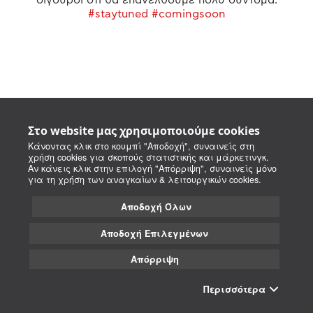
#staytuned #comingsoon
Στο website μας χρησιμοποιούμε cookies
Κάνοντας κλικ στο κουμπί "Αποδοχή", συναινείς στη
χρήση cookies για σκοπούς στατιστικής και μάρκετινγκ.
Αν κάνεις κλικ στην επιλογή "Απόρριψη", συναινείς μόνο
για τη χρήση των αναγκαίων & λειτουργικών cookies.
Αποδοχή Όλων
Αποδοχή Επιλεγμένων
Απόρριψη
Περισσότερα