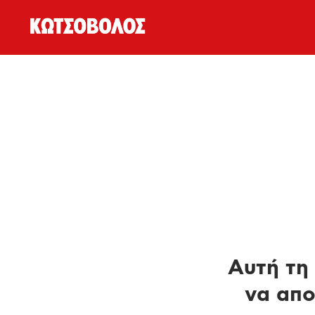
Αυτή τη 
να απο