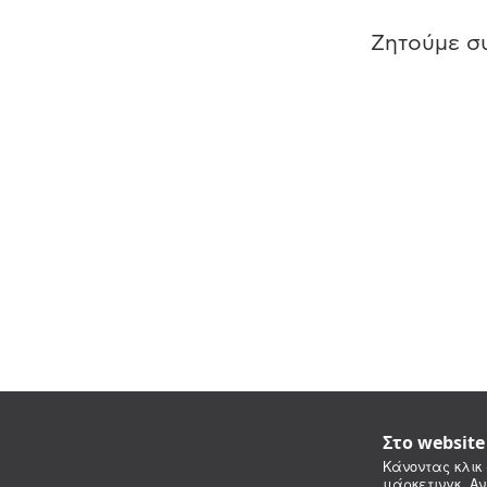
Ζητούμε συ
Στο websit
Κάνοντας κλικ 
μάρκετινγκ. Αν