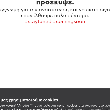
προέκυψε.
γγνώμη για την αναστάτωση και να είστε σίγο
επανέλθουμε πολύ σύντομα.
#staytuned #comingsoon
e μας χρησιμοποιούμε cookies
στο κουμπί "Αποδοχή", συναινείς στη χρήση cookies για σκοπούς στατιστ
 κάνεις κλικ στην επιλογή "Απόρριψη", συναινείς μόνο για τη χρήση τ