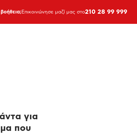
210 28 99 999
 βοήθεια;
Επικοινώνησε μαζί μας στο
πάντα για
ημα που