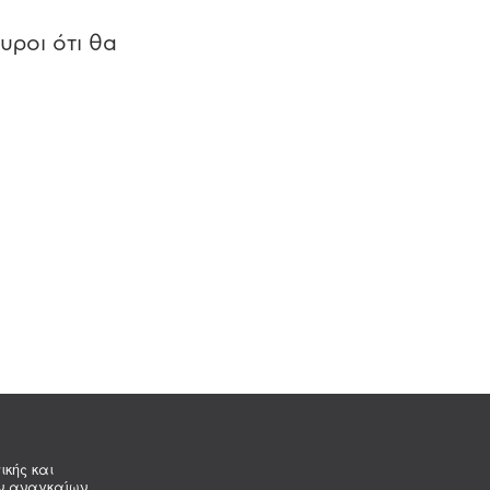
υροι ότι θα
ικής και
ων αναγκαίων