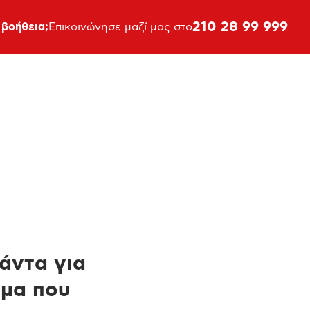
210 28 99 999
 βοήθεια;
Επικοινώνησε μαζί μας στο
πάντα για
ημα που