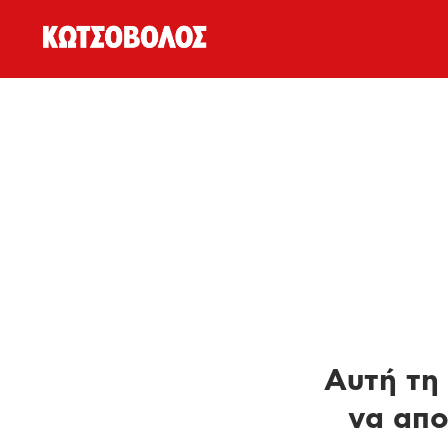
Αυτή τη 
να απο