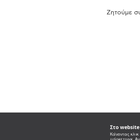
Ζητούμε συ
Στο websit
Κάνοντας κλικ 
μάρκετινγκ. Αν