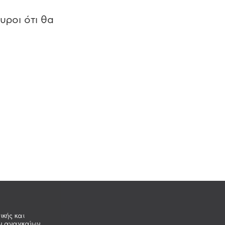
υροι ότι θα
ικής και
ων αναγκαίων