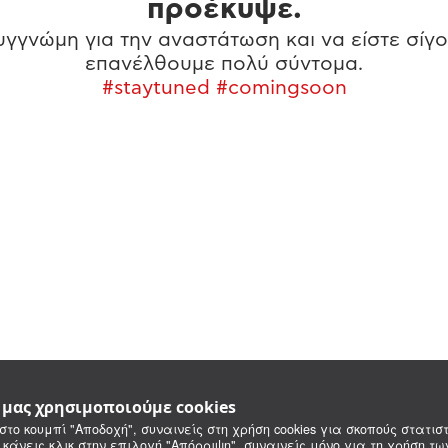
προέκυψε.
γγνώμη για την αναστάτωση και να είστε σίγο
επανέλθουμε πολύ σύντομα.
#staytuned #comingsoon
e μας χρησιμοποιούμε cookies
στο κουμπί "Αποδοχή", συναινείς στη χρήση cookies για σκοπούς στατιστ
 κάνεις κλικ στην επιλογή "Απόρριψη", συναινείς μόνο για τη χρήση τ