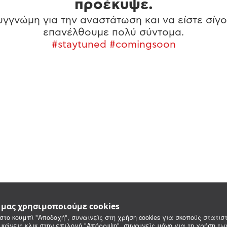
προέκυψε.
γγνώμη για την αναστάτωση και να είστε σίγο
επανέλθουμε πολύ σύντομα.
#staytuned #comingsoon
e μας χρησιμοποιούμε cookies
στο κουμπί "Αποδοχή", συναινείς στη χρήση cookies για σκοπούς στατιστ
 κάνεις κλικ στην επιλογή "Απόρριψη", συναινείς μόνο για τη χρήση τ