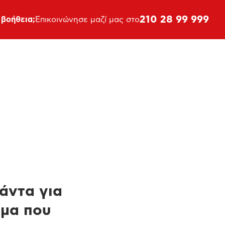
210 28 99 999
 βοήθεια;
Επικοινώνησε μαζί μας στο
πάντα για
ημα που