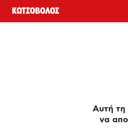
Αυτή τη 
να απο