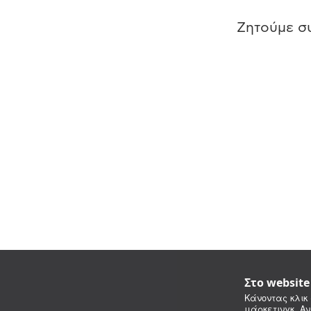
Ζητούμε συ
Στο websit
Κάνοντας κλικ 
μάρκετινγκ. Αν