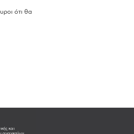
υροι ότι θα
ικής και
ων αναγκαίων