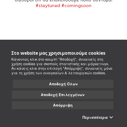
#staytuned #comingsoon
Στο website μας χρησιμοποιούμε cookies
Κάνοντας κλικ στο κουμπί "Αποδοχή", συναινείς στη
χρήση cookies για σκοπούς στατιστικής και μάρκετινγκ.
Αν κάνεις κλικ στην επιλογή "Απόρριψη", συναινείς μόνο
για τη χρήση των αναγκαίων & λειτουργικών cookies.
Αποδοχή Όλων
Αποδοχή Επιλεγμένων
Απόρριψη
Περισσότερα