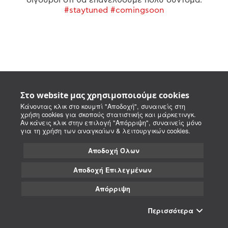
#staytuned #comingsoon
Στο website μας χρησιμοποιούμε cookies
Κάνοντας κλικ στο κουμπί "Αποδοχή", συναινείς στη
χρήση cookies για σκοπούς στατιστικής και μάρκετινγκ.
Αν κάνεις κλικ στην επιλογή "Απόρριψη", συναινείς μόνο
για τη χρήση των αναγκαίων & λειτουργικών cookies.
Αποδοχή Όλων
Αποδοχή Επιλεγμένων
Απόρριψη
Περισσότερα