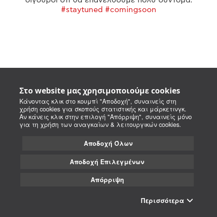
#staytuned #comingsoon
Στο website μας χρησιμοποιούμε cookies
Κάνοντας κλικ στο κουμπί "Αποδοχή", συναινείς στη
χρήση cookies για σκοπούς στατιστικής και μάρκετινγκ.
Αν κάνεις κλικ στην επιλογή "Απόρριψη", συναινείς μόνο
για τη χρήση των αναγκαίων & λειτουργικών cookies.
Αποδοχή Όλων
Αποδοχή Επιλεγμένων
Απόρριψη
Περισσότερα