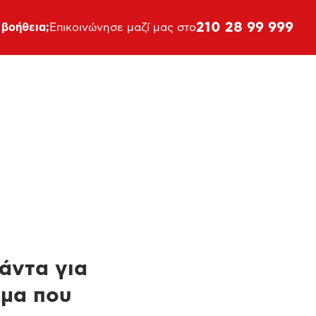
210 28 99 999
 βοήθεια;
Επικοινώνησε μαζί μας στο
πάντα για
ημα που