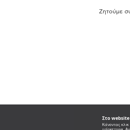
Ζητούμε συ
Στο websit
Κάνοντας κλικ 
μάρκετινγκ. Αν