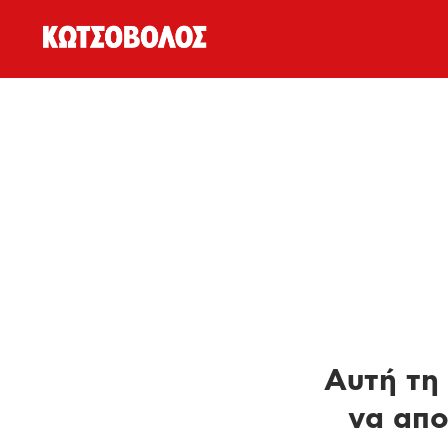
Αυτή τη 
να απο