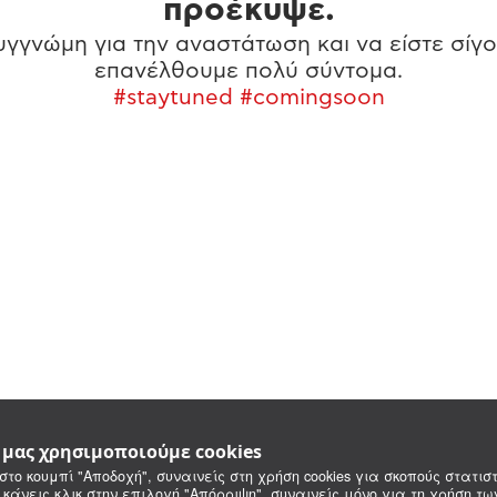
προέκυψε.
γγνώμη για την αναστάτωση και να είστε σίγο
επανέλθουμε πολύ σύντομα.
#staytuned #comingsoon
e μας χρησιμοποιούμε cookies
στο κουμπί "Αποδοχή", συναινείς στη χρήση cookies για σκοπούς στατιστ
 κάνεις κλικ στην επιλογή "Απόρριψη", συναινείς μόνο για τη χρήση τ