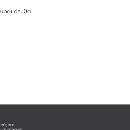
υροι ότι θα
ικής και
ων αναγκαίων