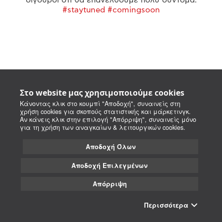
#staytuned #comingsoon
Στο website μας χρησιμοποιούμε cookies
Κάνοντας κλικ στο κουμπί "Αποδοχή", συναινείς στη
χρήση cookies για σκοπούς στατιστικής και μάρκετινγκ.
Αν κάνεις κλικ στην επιλογή "Απόρριψη", συναινείς μόνο
για τη χρήση των αναγκαίων & λειτουργικών cookies.
Αποδοχή Όλων
Αποδοχή Επιλεγμένων
Απόρριψη
Περισσότερα