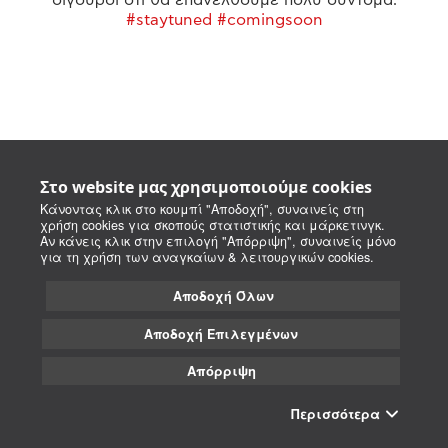
#staytuned #comingsoon
Στο website μας χρησιμοποιούμε cookies
Κάνοντας κλικ στο κουμπί "Αποδοχή", συναινείς στη
χρήση cookies για σκοπούς στατιστικής και μάρκετινγκ.
Αν κάνεις κλικ στην επιλογή "Απόρριψη", συναινείς μόνο
για τη χρήση των αναγκαίων & λειτουργικών cookies.
Αποδοχή Όλων
Αποδοχή Επιλεγμένων
Απόρριψη
Περισσότερα