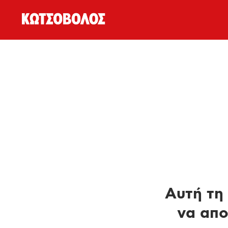
Αυτή τη 
να απο