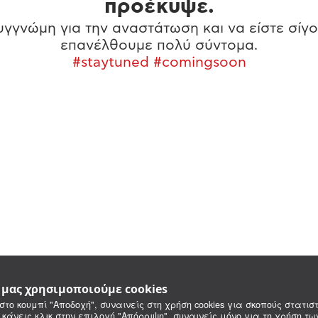
προέκυψε.
γγνώμη για την αναστάτωση και να είστε σίγο
επανέλθουμε πολύ σύντομα.
#staytuned #comingsoon
e μας χρησιμοποιούμε cookies
στο κουμπί "Αποδοχή", συναινείς στη χρήση cookies για σκοπούς στατιστ
 κάνεις κλικ στην επιλογή "Απόρριψη", συναινείς μόνο για τη χρήση τ