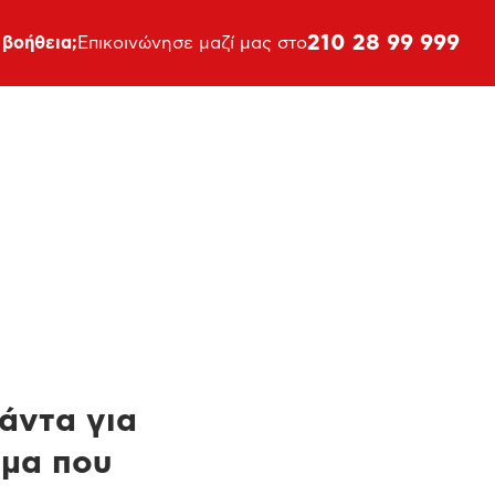
210 28 99 999
 βοήθεια;
Επικοινώνησε μαζί μας στο
πάντα για
ημα που