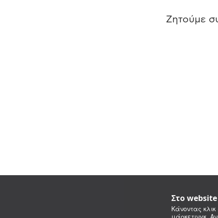
Ζητούμε συ
Στο websit
Κάνοντας κλικ 
μάρκετινγκ. Αν