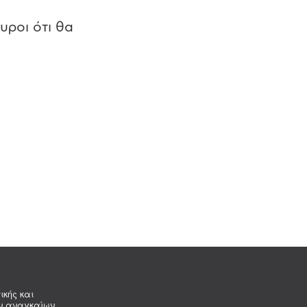
υροι ότι θα
ικής και
ων αναγκαίων