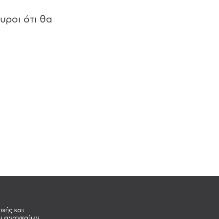
υροι ότι θα
ικής και
ων αναγκαίων