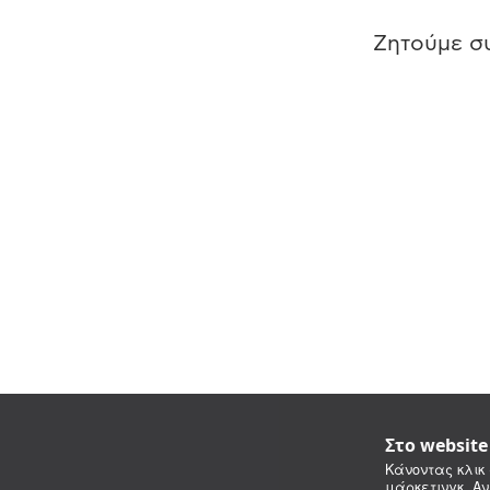
Ζητούμε συ
Στο websit
Κάνοντας κλικ 
μάρκετινγκ. Αν