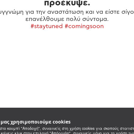
προέκυψε.
γγνώμη για την αναστάτωση και να είστε σίγο
επανέλθουμε πολύ σύντομα.
#staytuned #comingsoon
e μας χρησιμοποιούμε cookies
στο κουμπί "Αποδοχή", συναινείς στη χρήση cookies για σκοπούς στατιστ
 κάνεις κλικ στην επιλογή "Απόρριψη", συναινείς μόνο για τη χρήση τ