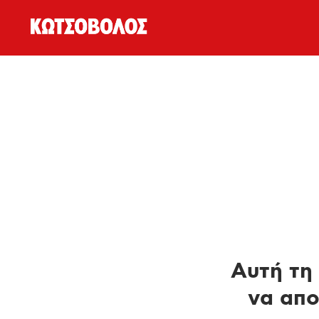
Αυτή τη 
να απο