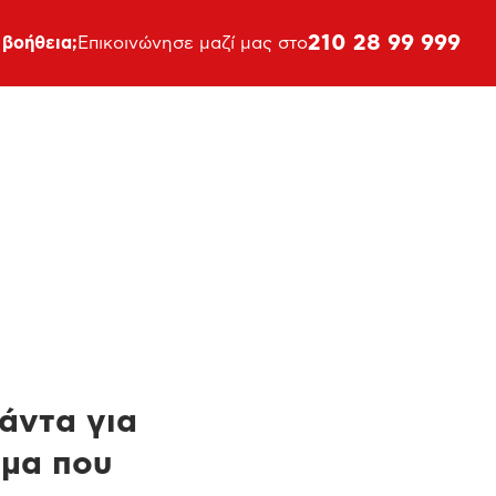
210 28 99 999
 βοήθεια;
Επικοινώνησε μαζί μας στο
πάντα για
ημα που