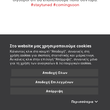
#staytuned #comingsoon
Στο website μας χρησιμοποιούμε cookies
Κάνοντας κλικ στο κουμπί "Αποδοχή", συναινείς στη
χρήση cookies για σκοπούς στατιστικής και μάρκετινγκ.
Αν κάνεις κλικ στην επιλογή "Απόρριψη", συναινείς μόνο
για τη χρήση των αναγκαίων & λειτουργικών cookies.
Αποδοχή Όλων
Αποδοχή Επιλεγμένων
Απόρριψη
Περισσότερα