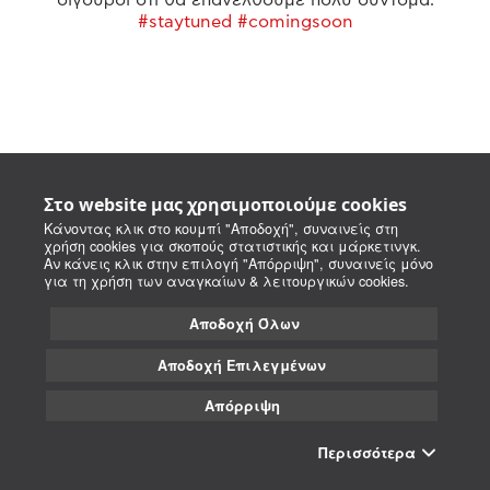
#staytuned #comingsoon
Στο website μας χρησιμοποιούμε cookies
Κάνοντας κλικ στο κουμπί "Αποδοχή", συναινείς στη
χρήση cookies για σκοπούς στατιστικής και μάρκετινγκ.
Αν κάνεις κλικ στην επιλογή "Απόρριψη", συναινείς μόνο
για τη χρήση των αναγκαίων & λειτουργικών cookies.
Αποδοχή Όλων
Αποδοχή Επιλεγμένων
Απόρριψη
Περισσότερα