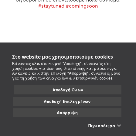
#staytuned #comingsoon
Στο website μας χρησιμοποιούμε cookies
Κάνοντας κλικ στο κουμπί "Αποδοχή", συναινείς στη
χρήση cookies για σκοπούς στατιστικής και μάρκετινγκ.
Αν κάνεις κλικ στην επιλογή "Απόρριψη", συναινείς μόνο
για τη χρήση των αναγκαίων & λειτουργικών cookies.
Αποδοχή Όλων
Αποδοχή Επιλεγμένων
Απόρριψη
Περισσότερα