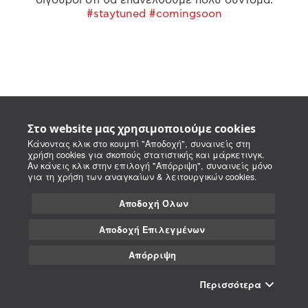
#staytuned #comingsoon
Στο website μας χρησιμοποιούμε cookies
Κάνοντας κλικ στο κουμπί "Αποδοχή", συναινείς στη
χρήση cookies για σκοπούς στατιστικής και μάρκετινγκ.
Αν κάνεις κλικ στην επιλογή "Απόρριψη", συναινείς μόνο
για τη χρήση των αναγκαίων & λειτουργικών cookies.
Αποδοχή Όλων
Αποδοχή Επιλεγμένων
Απόρριψη
Περισσότερα