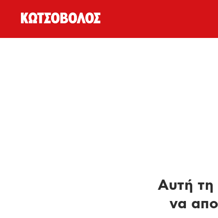
Αυτή τη 
να απο