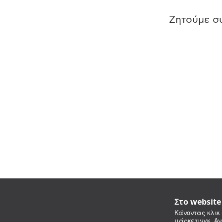
Ζητούμε συ
Στο websit
Κάνοντας κλικ 
μάρκετινγκ. Αν