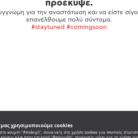
προέκυψε.
γγνώμη για την αναστάτωση και να είστε σίγο
επανέλθουμε πολύ σύντομα.
#staytuned #comingsoon
e μας χρησιμοποιούμε cookies
στο κουμπί "Αποδοχή", συναινείς στη χρήση cookies για σκοπούς στατιστ
 κάνεις κλικ στην επιλογή "Απόρριψη", συναινείς μόνο για τη χρήση τ