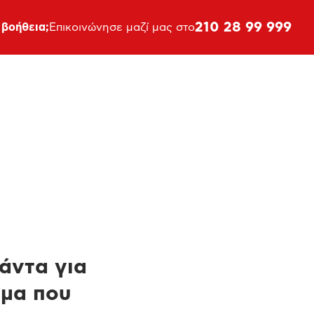
210 28 99 999
 βοήθεια;
Επικοινώνησε μαζί μας στο
πάντα για
ημα που