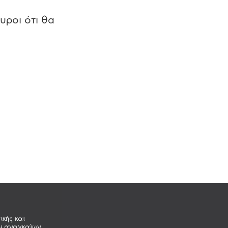
υροι ότι θα
ικής και
ων αναγκαίων