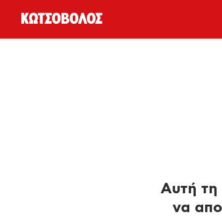
Αυτή τη 
να απο