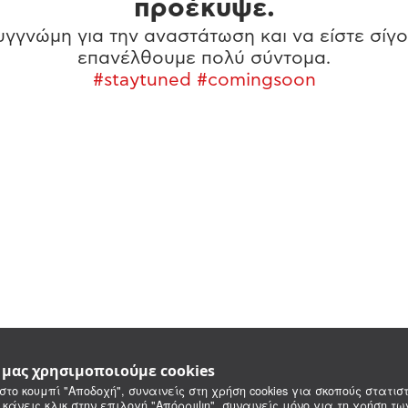
προέκυψε.
γγνώμη για την αναστάτωση και να είστε σίγο
επανέλθουμε πολύ σύντομα.
#staytuned #comingsoon
e μας χρησιμοποιούμε cookies
στο κουμπί "Αποδοχή", συναινείς στη χρήση cookies για σκοπούς στατιστ
 κάνεις κλικ στην επιλογή "Απόρριψη", συναινείς μόνο για τη χρήση τ