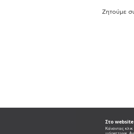
Ζητούμε συ
Στο websit
Κάνοντας κλικ 
μάρκετινγκ. Αν