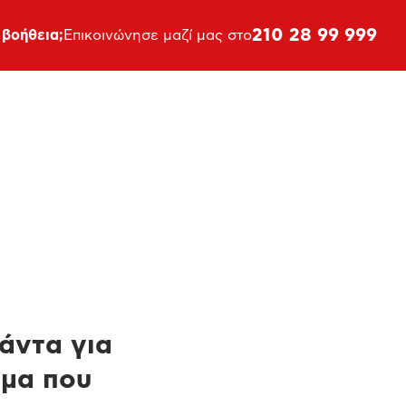
210 28 99 999
 βοήθεια;
Επικοινώνησε μαζί μας στο
πάντα για
ημα που