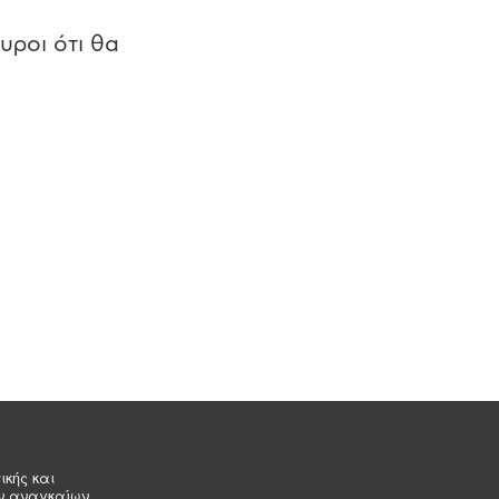
υροι ότι θα
ικής και
ων αναγκαίων