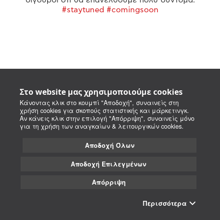
#staytuned #comingsoon
Στο website μας χρησιμοποιούμε cookies
Κάνοντας κλικ στο κουμπί "Αποδοχή", συναινείς στη
χρήση cookies για σκοπούς στατιστικής και μάρκετινγκ.
Αν κάνεις κλικ στην επιλογή "Απόρριψη", συναινείς μόνο
για τη χρήση των αναγκαίων & λειτουργικών cookies.
Αποδοχή Όλων
Αποδοχή Επιλεγμένων
Απόρριψη
Περισσότερα