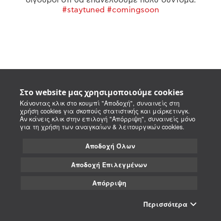
#staytuned #comingsoon
Στο website μας χρησιμοποιούμε cookies
Κάνοντας κλικ στο κουμπί "Αποδοχή", συναινείς στη
χρήση cookies για σκοπούς στατιστικής και μάρκετινγκ.
Αν κάνεις κλικ στην επιλογή "Απόρριψη", συναινείς μόνο
για τη χρήση των αναγκαίων & λειτουργικών cookies.
Αποδοχή Όλων
Αποδοχή Επιλεγμένων
Απόρριψη
Περισσότερα