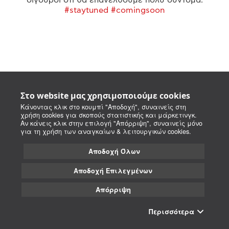
#staytuned #comingsoon
Στο website μας χρησιμοποιούμε cookies
Κάνοντας κλικ στο κουμπί "Αποδοχή", συναινείς στη
χρήση cookies για σκοπούς στατιστικής και μάρκετινγκ.
Αν κάνεις κλικ στην επιλογή "Απόρριψη", συναινείς μόνο
για τη χρήση των αναγκαίων & λειτουργικών cookies.
Αποδοχή Όλων
Αποδοχή Επιλεγμένων
Απόρριψη
Περισσότερα