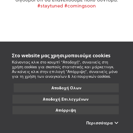
#staytuned #comingsoon
Στο website μας χρησιμοποιούμε cookies
Κάνοντας κλικ στο κουμπί "Αποδοχή", συναινείς στη
χρήση cookies για σκοπούς στατιστικής και μάρκετινγκ.
Αν κάνεις κλικ στην επιλογή "Απόρριψη", συναινείς μόνο
για τη χρήση των αναγκαίων & λειτουργικών cookies.
Αποδοχή Όλων
Αποδοχή Επιλεγμένων
Απόρριψη
Περισσότερα