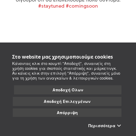
#staytuned #comingsoon
Στο website μας χρησιμοποιούμε cookies
Κάνοντας κλικ στο κουμπί "Αποδοχή", συναινείς στη
χρήση cookies για σκοπούς στατιστικής και μάρκετινγκ.
Αν κάνεις κλικ στην επιλογή "Απόρριψη", συναινείς μόνο
για τη χρήση των αναγκαίων & λειτουργικών cookies.
Αποδοχή Όλων
Αποδοχή Επιλεγμένων
Απόρριψη
Περισσότερα