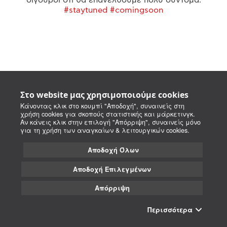
#staytuned #comingsoon
Στο website μας χρησιμοποιούμε cookies
Κάνοντας κλικ στο κουμπί "Αποδοχή", συναινείς στη
χρήση cookies για σκοπούς στατιστικής και μάρκετινγκ.
Αν κάνεις κλικ στην επιλογή "Απόρριψη", συναινείς μόνο
για τη χρήση των αναγκαίων & λειτουργικών cookies.
Αποδοχή Όλων
Αποδοχή Επιλεγμένων
Απόρριψη
Περισσότερα