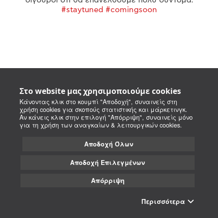
#staytuned #comingsoon
Στο website μας χρησιμοποιούμε cookies
Κάνοντας κλικ στο κουμπί "Αποδοχή", συναινείς στη
χρήση cookies για σκοπούς στατιστικής και μάρκετινγκ.
Αν κάνεις κλικ στην επιλογή "Απόρριψη", συναινείς μόνο
για τη χρήση των αναγκαίων & λειτουργικών cookies.
Αποδοχή Όλων
Αποδοχή Επιλεγμένων
Απόρριψη
Περισσότερα