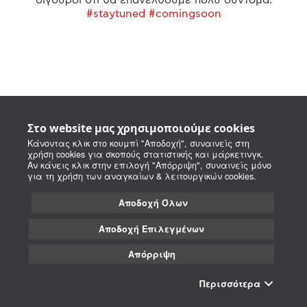
#staytuned #comingsoon
Στο website μας χρησιμοποιούμε cookies
Κάνοντας κλικ στο κουμπί "Αποδοχή", συναινείς στη
χρήση cookies για σκοπούς στατιστικής και μάρκετινγκ.
Αν κάνεις κλικ στην επιλογή "Απόρριψη", συναινείς μόνο
για τη χρήση των αναγκαίων & λειτουργικών cookies.
Αποδοχή Όλων
Αποδοχή Επιλεγμένων
Απόρριψη
Περισσότερα