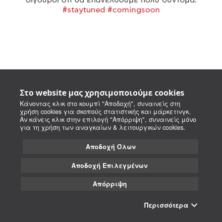
#staytuned #comingsoon
Στο website μας χρησιμοποιούμε cookies
Κάνοντας κλικ στο κουμπί "Αποδοχή", συναινείς στη
χρήση cookies για σκοπούς στατιστικής και μάρκετινγκ.
Αν κάνεις κλικ στην επιλογή "Απόρριψη", συναινείς μόνο
για τη χρήση των αναγκαίων & λειτουργικών cookies.
Αποδοχή Όλων
Αποδοχή Επιλεγμένων
Απόρριψη
Περισσότερα