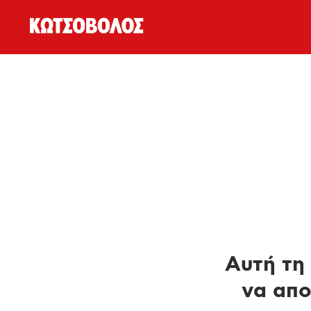
Αυτή τη 
να απο