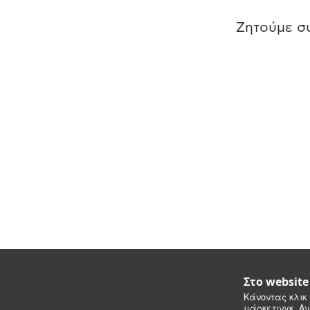
Ζητούμε συ
Στο websit
Κάνοντας κλικ 
μάρκετινγκ. Αν