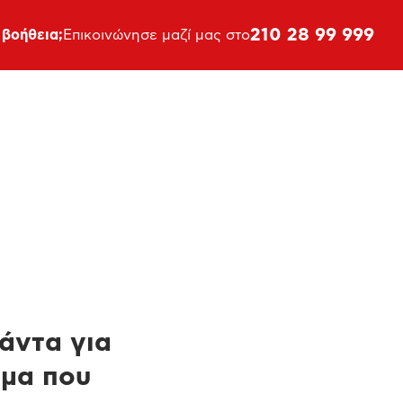
210 28 99 999
 βοήθεια;
Επικοινώνησε μαζί μας στο
πάντα για
ημα που