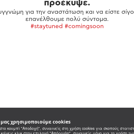
προέκυψε.
γγνώμη για την αναστάτωση και να είστε σίγο
επανέλθουμε πολύ σύντομα.
#staytuned #comingsoon
e μας χρησιμοποιούμε cookies
στο κουμπί "Αποδοχή", συναινείς στη χρήση cookies για σκοπούς στατιστ
 κάνεις κλικ στην επιλογή "Απόρριψη", συναινείς μόνο για τη χρήση τ