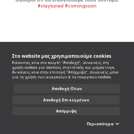
#staytuned #comingsoon
Στο website μας χρησιμοποιούμε cookies
Κάνοντας κλικ στο κουμπί "Αποδοχή", συναινείς στη
χρήση cookies για σκοπούς στατιστικής και μάρκετινγκ.
Αν κάνεις κλικ στην επιλογή "Απόρριψη", συναινείς μόνο
για τη χρήση των αναγκαίων & λειτουργικών cookies.
Αποδοχή Όλων
Αποδοχή Επιλεγμένων
Απόρριψη
Περισσότερα