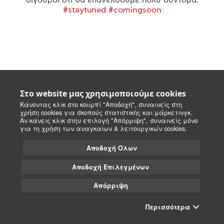
#staytuned #comingsoon
Στο website μας χρησιμοποιούμε cookies
Κάνοντας κλικ στο κουμπί "Αποδοχή", συναινείς στη
χρήση cookies για σκοπούς στατιστικής και μάρκετινγκ.
Αν κάνεις κλικ στην επιλογή "Απόρριψη", συναινείς μόνο
για τη χρήση των αναγκαίων & λειτουργικών cookies.
Αποδοχή Όλων
Αποδοχή Επιλεγμένων
Απόρριψη
Περισσότερα