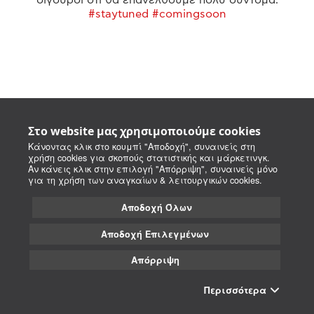
#staytuned #comingsoon
Στο website μας χρησιμοποιούμε cookies
Κάνοντας κλικ στο κουμπί "Αποδοχή", συναινείς στη
χρήση cookies για σκοπούς στατιστικής και μάρκετινγκ.
Αν κάνεις κλικ στην επιλογή "Απόρριψη", συναινείς μόνο
για τη χρήση των αναγκαίων & λειτουργικών cookies.
Αποδοχή Όλων
Αποδοχή Επιλεγμένων
Απόρριψη
Περισσότερα