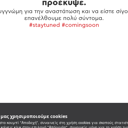
προέκυψε.
γγνώμη για την αναστάτωση και να είστε σίγο
επανέλθουμε πολύ σύντομα.
#staytuned #comingsoon
e μας χρησιμοποιούμε cookies
στο κουμπί "Αποδοχή", συναινείς στη χρήση cookies για σκοπούς στατιστ
 κάνεις κλικ στην επιλογή "Απόρριψη", συναινείς μόνο για τη χρήση τ