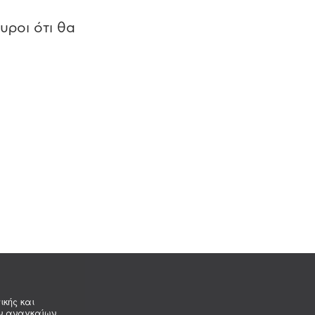
υροι ότι θα
ικής και
ων αναγκαίων