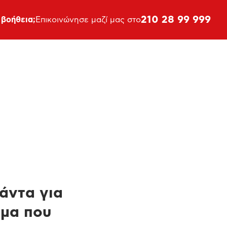
210 28 99 999
 βοήθεια;
Επικοινώνησε μαζί μας στο
πάντα για
ημα που