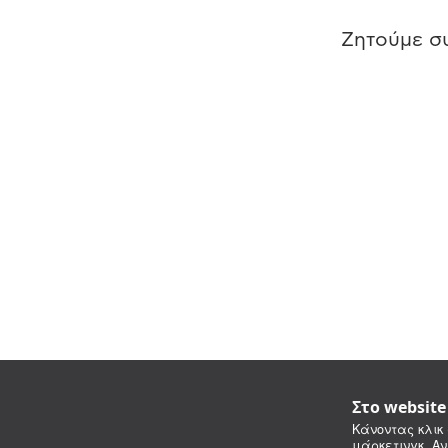
Ζητούμε συ
Στο websit
Κάνοντας κλικ 
μάρκετινγκ. Αν