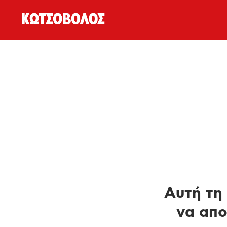
Αυτή τη 
να απο