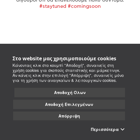
#staytuned #comingsoon
Στο website μας χρησιμοποιούμε cookies
Κάνοντας κλικ στο κουμπί "Αποδοχή", συναινείς στη
χρήση cookies για σκοπούς στατιστικής και μάρκετινγκ.
Αν κάνεις κλικ στην επιλογή "Απόρριψη", συναινείς μόνο
για τη χρήση των αναγκαίων & λειτουργικών cookies.
Αποδοχή Όλων
Αποδοχή Επιλεγμένων
Απόρριψη
Περισσότερα