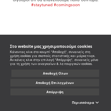
#staytuned #comingsoon
Στο website μας χρησιμοποιούμε cookies
Κάνοντας κλικ στο κουμπί "Αποδοχή", συναινείς στη
χρήση cookies για σκοπούς στατιστικής και μάρκετινγκ.
Αν κάνεις κλικ στην επιλογή "Απόρριψη", συναινείς μόνο
για τη χρήση των αναγκαίων & λειτουργικών cookies.
Αποδοχή Όλων
Αποδοχή Επιλεγμένων
Απόρριψη
Περισσότερα