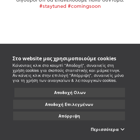
#staytuned #comingsoon
Στο website μας χρησιμοποιούμε cookies
Κάνοντας κλικ στο κουμπί "Αποδοχή", συναινείς στη
χρήση cookies για σκοπούς στατιστικής και μάρκετινγκ.
Αν κάνεις κλικ στην επιλογή "Απόρριψη", συναινείς μόνο
για τη χρήση των αναγκαίων & λειτουργικών cookies.
Αποδοχή Όλων
Αποδοχή Επιλεγμένων
Απόρριψη
Περισσότερα