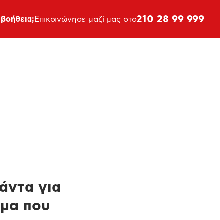
210 28 99 999
 βοήθεια;
Επικοινώνησε μαζί μας στο
πάντα για
ημα που