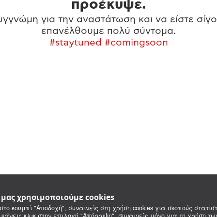
προέκυψε.
γγνώμη για την αναστάτωση και να είστε σίγο
επανέλθουμε πολύ σύντομα.
#staytuned #comingsoon
e μας χρησιμοποιούμε cookies
στο κουμπί "Αποδοχή", συναινείς στη χρήση cookies για σκοπούς στατιστ
 κάνεις κλικ στην επιλογή "Απόρριψη", συναινείς μόνο για τη χρήση τ