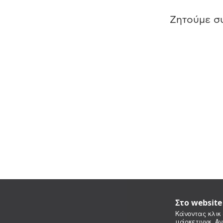
Ζητούμε συ
Στο websit
Κάνοντας κλικ 
μάρκετινγκ. Αν