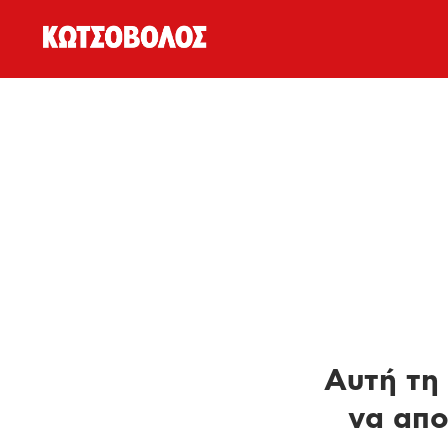
Αυτή τη 
να απο