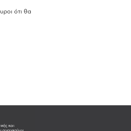
υροι ότι θα
ικής και
ων αναγκαίων