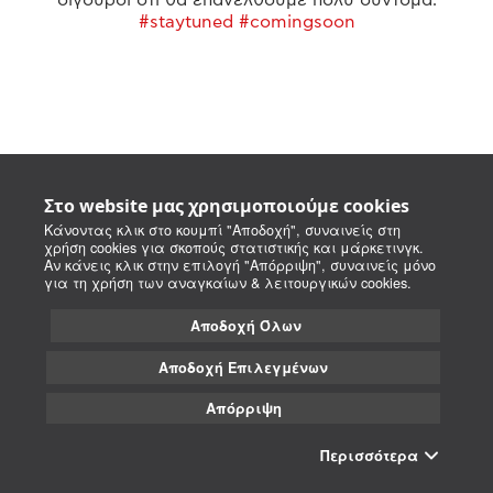
#staytuned #comingsoon
Στο website μας χρησιμοποιούμε cookies
Κάνοντας κλικ στο κουμπί "Αποδοχή", συναινείς στη
χρήση cookies για σκοπούς στατιστικής και μάρκετινγκ.
Αν κάνεις κλικ στην επιλογή "Απόρριψη", συναινείς μόνο
για τη χρήση των αναγκαίων & λειτουργικών cookies.
Αποδοχή Όλων
Αποδοχή Επιλεγμένων
Απόρριψη
Περισσότερα