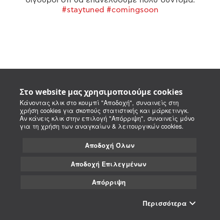
#staytuned #comingsoon
Στο website μας χρησιμοποιούμε cookies
Κάνοντας κλικ στο κουμπί "Αποδοχή", συναινείς στη
χρήση cookies για σκοπούς στατιστικής και μάρκετινγκ.
Αν κάνεις κλικ στην επιλογή "Απόρριψη", συναινείς μόνο
για τη χρήση των αναγκαίων & λειτουργικών cookies.
Αποδοχή Όλων
Αποδοχή Επιλεγμένων
Απόρριψη
Περισσότερα