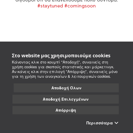
#staytuned #comingsoon
Στο website μας χρησιμοποιούμε cookies
Κάνοντας κλικ στο κουμπί "Αποδοχή", συναινείς στη
χρήση cookies για σκοπούς στατιστικής και μάρκετινγκ.
Αν κάνεις κλικ στην επιλογή "Απόρριψη", συναινείς μόνο
για τη χρήση των αναγκαίων & λειτουργικών cookies.
Αποδοχή Όλων
Αποδοχή Επιλεγμένων
Απόρριψη
Περισσότερα