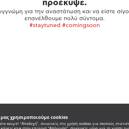
προέκυψε.
γγνώμη για την αναστάτωση και να είστε σίγο
επανέλθουμε πολύ σύντομα.
#staytuned #comingsoon
e μας χρησιμοποιούμε cookies
στο κουμπί "Αποδοχή", συναινείς στη χρήση cookies για σκοπούς στατιστ
 κάνεις κλικ στην επιλογή "Απόρριψη", συναινείς μόνο για τη χρήση τ