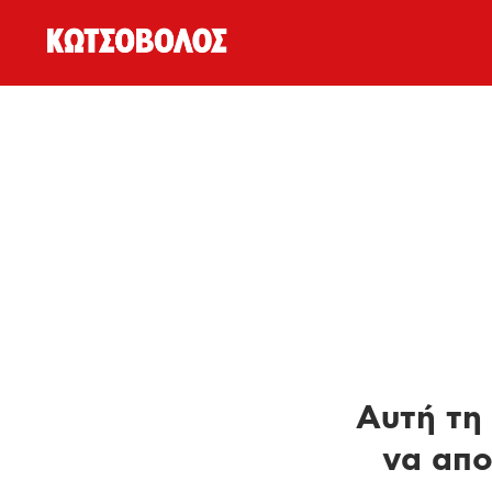
Αυτή τη 
να απο