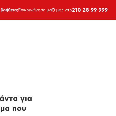
210 28 99 999
 βοήθεια;
Επικοινώνησε μαζί μας στο
πάντα για
ημα που