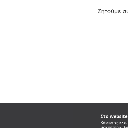
Ζητούμε συ
Στο websit
Κάνοντας κλικ 
μάρκετινγκ. Αν