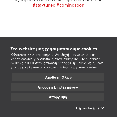
#staytuned #comingsoon
Στο website μας χρησιμοποιούμε cookies
Κάνοντας κλικ στο κουμπί "Αποδοχή", συναινείς στη
χρήση cookies για σκοπούς στατιστικής και μάρκετινγκ.
Αν κάνεις κλικ στην επιλογή "Απόρριψη", συναινείς μόνο
για τη χρήση των αναγκαίων & λειτουργικών cookies.
Αποδοχή Όλων
Αποδοχή Επιλεγμένων
Απόρριψη
Περισσότερα