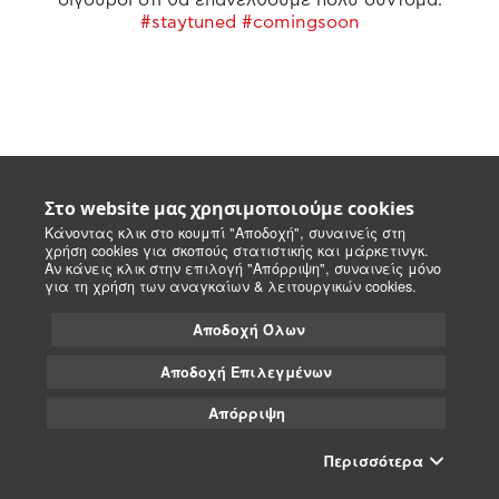
#staytuned #comingsoon
Στο website μας χρησιμοποιούμε cookies
Κάνοντας κλικ στο κουμπί "Αποδοχή", συναινείς στη
χρήση cookies για σκοπούς στατιστικής και μάρκετινγκ.
Αν κάνεις κλικ στην επιλογή "Απόρριψη", συναινείς μόνο
για τη χρήση των αναγκαίων & λειτουργικών cookies.
Αποδοχή Όλων
Αποδοχή Επιλεγμένων
Απόρριψη
Περισσότερα