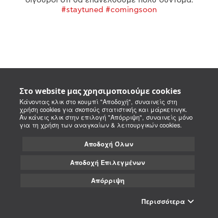
#staytuned #comingsoon
Στο website μας χρησιμοποιούμε cookies
Κάνοντας κλικ στο κουμπί "Αποδοχή", συναινείς στη
χρήση cookies για σκοπούς στατιστικής και μάρκετινγκ.
Αν κάνεις κλικ στην επιλογή "Απόρριψη", συναινείς μόνο
για τη χρήση των αναγκαίων & λειτουργικών cookies.
Αποδοχή Όλων
Αποδοχή Επιλεγμένων
Απόρριψη
Περισσότερα