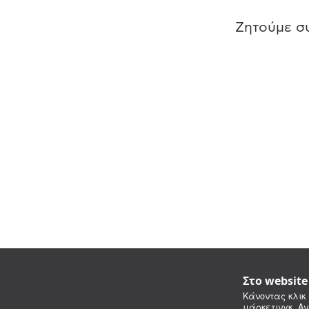
Ζητούμε συ
Στο websit
Κάνοντας κλικ 
μάρκετινγκ. Αν