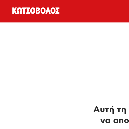
Αυτή τη 
να απο