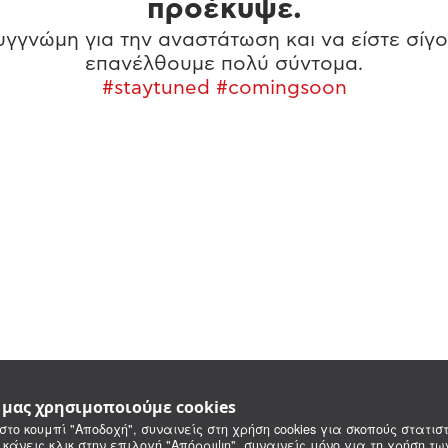
προέκυψε.
γγνώμη για την αναστάτωση και να είστε σίγο
επανέλθουμε πολύ σύντομα.
#staytuned #comingsoon
e μας χρησιμοποιούμε cookies
στο κουμπί "Αποδοχή", συναινείς στη χρήση cookies για σκοπούς στατιστ
 κάνεις κλικ στην επιλογή "Απόρριψη", συναινείς μόνο για τη χρήση τ