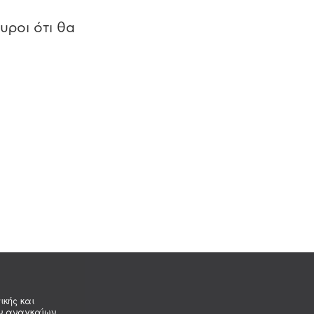
υροι ότι θα
ικής και
ων αναγκαίων