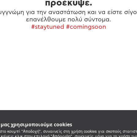
προέκυψε.
γγνώμη για την αναστάτωση και να είστε σίγο
επανέλθουμε πολύ σύντομα.
#staytuned #comingsoon
e μας χρησιμοποιούμε cookies
στο κουμπί "Αποδοχή", συναινείς στη χρήση cookies για σκοπούς στατιστ
 κάνεις κλικ στην επιλογή "Απόρριψη", συναινείς μόνο για τη χρήση τ