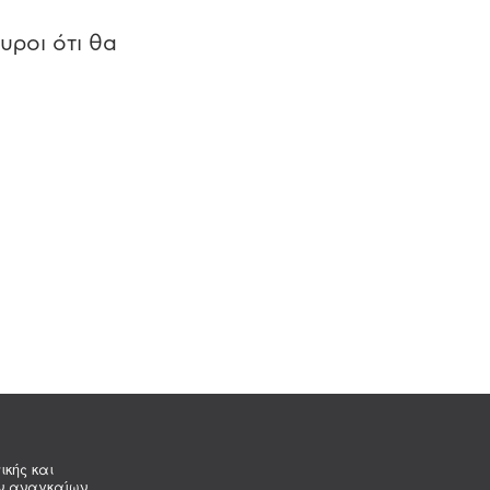
υροι ότι θα
ικής και
ων αναγκαίων