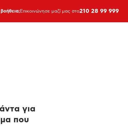
210 28 99 999
 βοήθεια;
Επικοινώνησε μαζί μας στο
πάντα για
ημα που