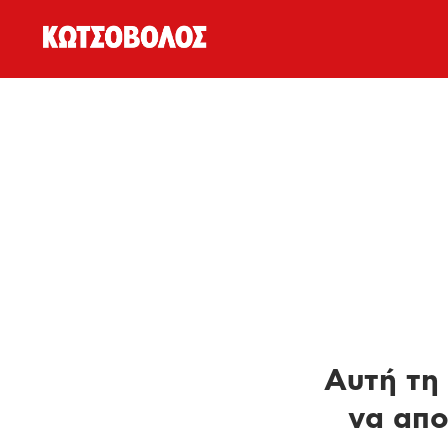
Αυτή τη 
να απο