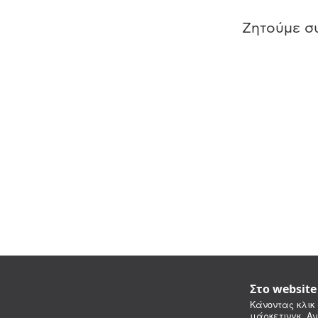
Ζητούμε συ
Στο websit
Κάνοντας κλικ 
μάρκετινγκ. Αν