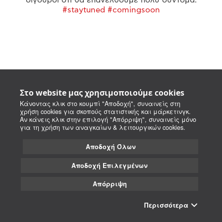
#staytuned #comingsoon
Στο website μας χρησιμοποιούμε cookies
Κάνοντας κλικ στο κουμπί "Αποδοχή", συναινείς στη
χρήση cookies για σκοπούς στατιστικής και μάρκετινγκ.
Αν κάνεις κλικ στην επιλογή "Απόρριψη", συναινείς μόνο
για τη χρήση των αναγκαίων & λειτουργικών cookies.
Αποδοχή Όλων
Αποδοχή Επιλεγμένων
Απόρριψη
Περισσότερα